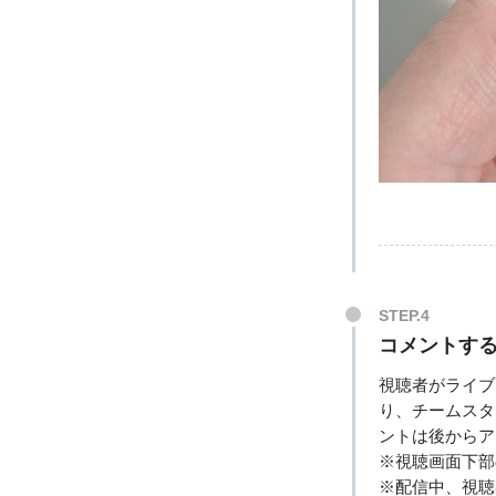
STEP.4
コメントす
視聴者がライブ
り、チームスタ
ントは後からア
※視聴画面下部
※配信中、視聴