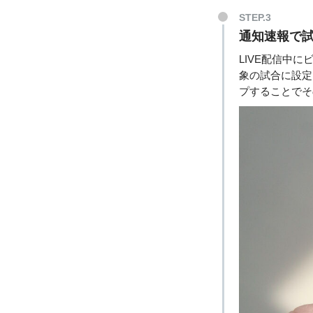
STEP.3
通知速報で
LIVE配信中
象の試合に設定
プすることでそ