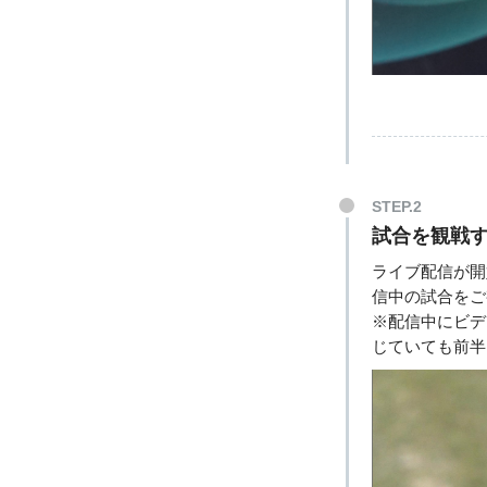
STEP.2
試合を観戦
ライブ配信が開
信中の試合をご
※配信中にビデ
じていても
前半