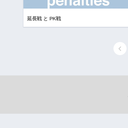
延長戦 と PK戦